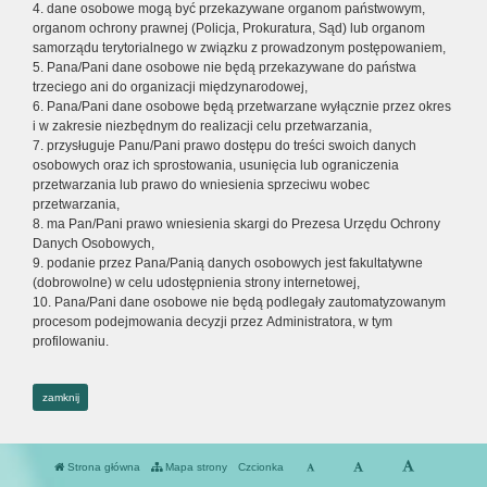
4. dane osobowe mogą być przekazywane organom państwowym,
organom ochrony prawnej (Policja, Prokuratura, Sąd) lub organom
samorządu terytorialnego w związku z prowadzonym postępowaniem,
5. Pana/Pani dane osobowe nie będą przekazywane do państwa
trzeciego ani do organizacji międzynarodowej,
6. Pana/Pani dane osobowe będą przetwarzane wyłącznie przez okres
i w zakresie niezbędnym do realizacji celu przetwarzania,
7. przysługuje Panu/Pani prawo dostępu do treści swoich danych
osobowych oraz ich sprostowania, usunięcia lub ograniczenia
przetwarzania lub prawo do wniesienia sprzeciwu wobec
przetwarzania,
8. ma Pan/Pani prawo wniesienia skargi do Prezesa Urzędu Ochrony
Danych Osobowych,
9. podanie przez Pana/Panią danych osobowych jest fakultatywne
(dobrowolne) w celu udostępnienia strony internetowej,
10. Pana/Pani dane osobowe nie będą podlegały zautomatyzowanym
procesom podejmowania decyzji przez Administratora, w tym
profilowaniu.
zamknij
Strona główna
Mapa strony
Czcionka