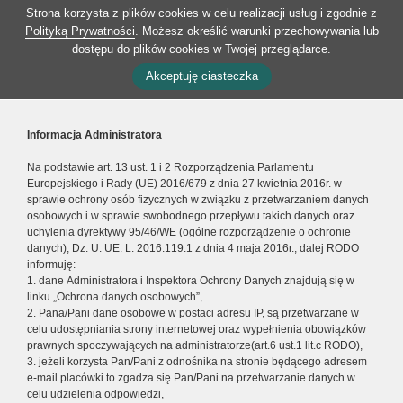
Strona korzysta z plików cookies w celu realizacji usług i zgodnie z
Polityką Prywatności
. Możesz określić warunki przechowywania lub
dostępu do plików cookies w Twojej przeglądarce.
Akceptuję ciasteczka
Informacja Administratora
Na podstawie art. 13 ust. 1 i 2 Rozporządzenia Parlamentu
Europejskiego i Rady (UE) 2016/679 z dnia 27 kwietnia 2016r. w
sprawie ochrony osób fizycznych w związku z przetwarzaniem danych
osobowych i w sprawie swobodnego przepływu takich danych oraz
uchylenia dyrektywy 95/46/WE (ogólne rozporządzenie o ochronie
danych), Dz. U. UE. L. 2016.119.1 z dnia 4 maja 2016r., dalej RODO
informuję:
1. dane Administratora i Inspektora Ochrony Danych znajdują się w
linku „Ochrona danych osobowych”,
2. Pana/Pani dane osobowe w postaci adresu IP, są przetwarzane w
celu udostępniania strony internetowej oraz wypełnienia obowiązków
prawnych spoczywających na administratorze(art.6 ust.1 lit.c RODO),
3. jeżeli korzysta Pan/Pani z odnośnika na stronie będącego adresem
e-mail placówki to zgadza się Pan/Pani na przetwarzanie danych w
celu udzielenia odpowiedzi,