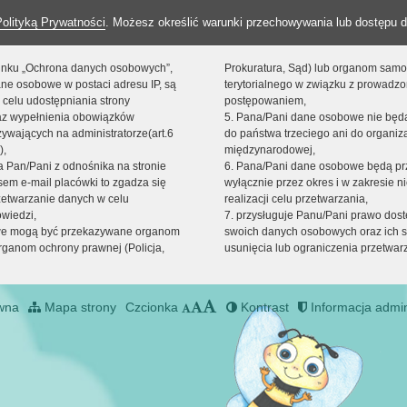
Polityką Prywatności
. Możesz określić warunki przechowywania lub dostępu d
 linku „Ochrona danych osobowych”,
Prokuratura, Sąd) lub organom sam
ne osobowe w postaci adresu IP, są
terytorialnego w związku z prowadz
 celu udostępniania strony
postępowaniem,
raz wypełnienia obowiązków
5. Pana/Pani dane osobowe nie bę
ywających na administratorze(art.6
do państwa trzeciego ani do organiza
),
międzynarodowej,
sta Pan/Pani z odnośnika na stronie
6. Pana/Pani dane osobowe będą pr
em e-mail placówki to zgadza się
wyłącznie przez okres i w zakresie 
zetwarzanie danych w celu
realizacji celu przetwarzania,
owiedzi,
7. przysługuje Panu/Pani prawo dost
we mogą być przekazywane organom
swoich danych osobowych oraz ich s
ganom ochrony prawnej (Policja,
usunięcia lub ograniczenia przetwar
wna
Mapa strony
Czcionka
Kontrast
Informacja admin