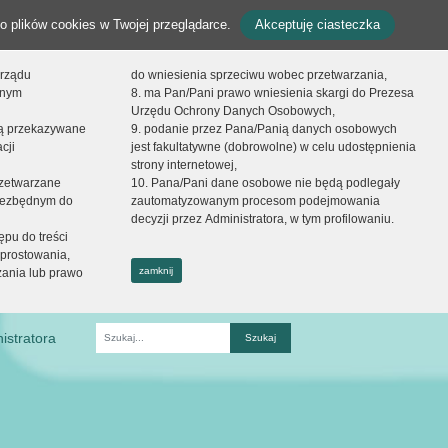
o plików cookies w Twojej przeglądarce.
Akceptuję ciasteczka
orządu
do wniesienia sprzeciwu wobec przetwarzania,
onym
8. ma Pan/Pani prawo wniesienia skargi do Prezesa
Urzędu Ochrony Danych Osobowych,
dą przekazywane
9. podanie przez Pana/Panią danych osobowych
cji
jest fakultatywne (dobrowolne) w celu udostępnienia
strony internetowej,
zetwarzane
10. Pana/Pani dane osobowe nie będą podlegały
niezbędnym do
zautomatyzowanym procesom podejmowania
decyzji przez Administratora, w tym profilowaniu.
ępu do treści
prostowania,
zamknij
zania lub prawo
istratora
Fraza