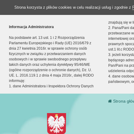
Strona korzysta z plików cookies w celu realizacji usług i zgodnie z
znajdują się w
Informacja Administratora
2. Pana/Pani da
przetwarzane w
Na podstawie art. 13 ust. 1 i 2 Rozporządzenia
internetowej o
Parlamentu Europejskiego i Rady (UE) 2016/679 z
prawnych spocz
dnia 27 kwietnia 2016r. w sprawie ochrony osób
ust.1 lit.c RODO
fizycznych w związku z przetwarzaniem danych
3. jeżeli korzy
osobowych i w sprawie swobodnego przepływu
będącego adres
takich danych oraz uchylenia dyrektywy 95/46/WE
Pan/Pani na pr
(ogólne rozporządzenie o ochronie danych), Dz. U.
udzielenia odp
UE. L. 2016.119.1 z dnia 4 maja 2016r., dalej RODO
4. dane osobo
informuję:
państwowym, or
1. dane Administratora i Inspektora Ochrony Danych
Strona głó