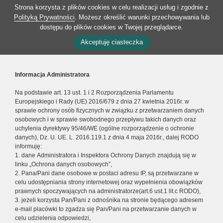
Strona korzysta z plików cookies w celu realizacji usług i zgodnie z
Polityką Prywatności
. Możesz określić warunki przechowywania lub
dostępu do plików cookies w Twojej przeglądarce.
Akceptuję ciasteczka
Informacja Administratora
Na podstawie art. 13 ust. 1 i 2 Rozporządzenia Parlamentu
Europejskiego i Rady (UE) 2016/679 z dnia 27 kwietnia 2016r. w
sprawie ochrony osób fizycznych w związku z przetwarzaniem danych
osobowych i w sprawie swobodnego przepływu takich danych oraz
uchylenia dyrektywy 95/46/WE (ogólne rozporządzenie o ochronie
danych), Dz. U. UE. L. 2016.119.1 z dnia 4 maja 2016r., dalej RODO
informuję:
1. dane Administratora i Inspektora Ochrony Danych znajdują się w
linku „Ochrona danych osobowych”,
2. Pana/Pani dane osobowe w postaci adresu IP, są przetwarzane w
celu udostępniania strony internetowej oraz wypełnienia obowiązków
prawnych spoczywających na administratorze(art.6 ust.1 lit.c RODO),
3. jeżeli korzysta Pan/Pani z odnośnika na stronie będącego adresem
e-mail placówki to zgadza się Pan/Pani na przetwarzanie danych w
celu udzielenia odpowiedzi,