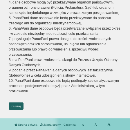
4. dane osobowe mogą być przekazywane organom państwowym,
organom ochrony prawnej (Policja, Prokuratura, Sąd) lub organom
samorządu terytorialnego w związku z prowadzonym postępowaniem,
5. Pana/Pani dane osobowe nie będą przekazywane do państwa
trzeciego ani do organizacji międzynarodowej,
6. Pana/Pani dane osobowe będą przetwarzane wyłącznie przez okres
i w zakresie niezbędnym do realizacji celu przetwarzania,
7. przysługuje Panu/Pani prawo dostępu do treści swoich danych
osobowych oraz ich sprostowania, usunięcia lub ograniczenia
przetwarzania lub prawo do wniesienia sprzeciwu wobec
przetwarzania,
8. ma Pan/Pani prawo wniesienia skargi do Prezesa Urzędu Ochrony
Danych Osobowych,
9. podanie przez Pana/Panią danych osobowych jest fakultatywne
(dobrowolne) w celu udostępnienia strony internetowej,
10. Pana/Pani dane osobowe nie będą podlegały zautomatyzowanym
procesom podejmowania decyzji przez Administratora, w tym
profilowaniu.
zamknij
Strona główna
Mapa strony
Czcionka