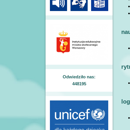
nau
ry
Odwiedziło nas:
448195
lo