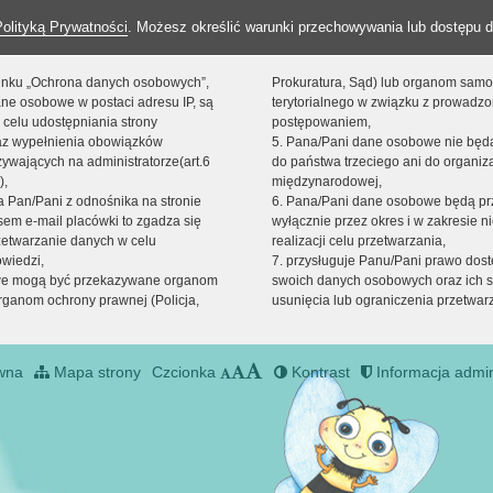
Polityką Prywatności
. Możesz określić warunki przechowywania lub dostępu d
 linku „Ochrona danych osobowych”,
Prokuratura, Sąd) lub organom sam
ne osobowe w postaci adresu IP, są
terytorialnego w związku z prowadz
 celu udostępniania strony
postępowaniem,
raz wypełnienia obowiązków
5. Pana/Pani dane osobowe nie bę
ywających na administratorze(art.6
do państwa trzeciego ani do organiza
),
międzynarodowej,
sta Pan/Pani z odnośnika na stronie
6. Pana/Pani dane osobowe będą pr
em e-mail placówki to zgadza się
wyłącznie przez okres i w zakresie 
zetwarzanie danych w celu
realizacji celu przetwarzania,
owiedzi,
7. przysługuje Panu/Pani prawo dost
we mogą być przekazywane organom
swoich danych osobowych oraz ich s
ganom ochrony prawnej (Policja,
usunięcia lub ograniczenia przetwar
wna
Mapa strony
Czcionka
Kontrast
Informacja admin