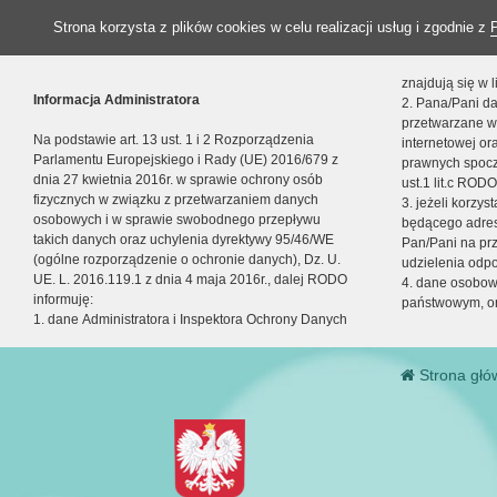
Strona korzysta z plików cookies w celu realizacji usług i zgodnie z
znajdują się w
Informacja Administratora
2. Pana/Pani da
przetwarzane w
Na podstawie art. 13 ust. 1 i 2 Rozporządzenia
internetowej o
Parlamentu Europejskiego i Rady (UE) 2016/679 z
prawnych spocz
dnia 27 kwietnia 2016r. w sprawie ochrony osób
ust.1 lit.c RODO
fizycznych w związku z przetwarzaniem danych
3. jeżeli korzy
osobowych i w sprawie swobodnego przepływu
będącego adres
takich danych oraz uchylenia dyrektywy 95/46/WE
Pan/Pani na pr
(ogólne rozporządzenie o ochronie danych), Dz. U.
udzielenia odp
UE. L. 2016.119.1 z dnia 4 maja 2016r., dalej RODO
4. dane osobo
informuję:
państwowym, or
1. dane Administratora i Inspektora Ochrony Danych
Strona głó