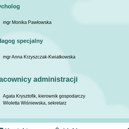
ycholog
mgr Monika Pawłowska
dagog specjalny
mgr Anna Krzyszczak-Kwiatkowska
acownicy administracji
Agata Krysztofik, kierownik gospodarczy
Wioletta Wiśniewska, sekretarz