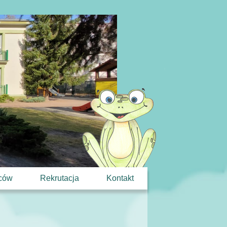
iców
Rekrutacja
Kontakt