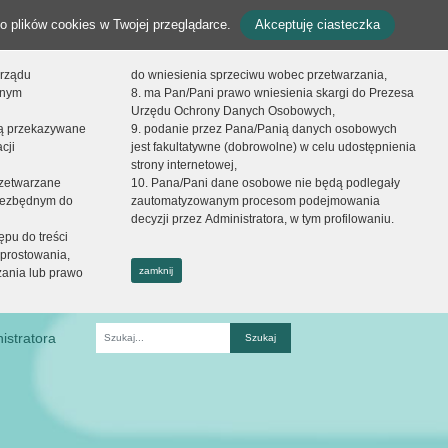
o plików cookies w Twojej przeglądarce.
Akceptuję ciasteczka
orządu
do wniesienia sprzeciwu wobec przetwarzania,
onym
8. ma Pan/Pani prawo wniesienia skargi do Prezesa
Urzędu Ochrony Danych Osobowych,
dą przekazywane
9. podanie przez Pana/Panią danych osobowych
cji
jest fakultatywne (dobrowolne) w celu udostępnienia
strony internetowej,
zetwarzane
10. Pana/Pani dane osobowe nie będą podlegały
niezbędnym do
zautomatyzowanym procesom podejmowania
decyzji przez Administratora, w tym profilowaniu.
ępu do treści
prostowania,
zamknij
zania lub prawo
istratora
Fraza