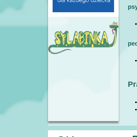
ps
pe
Pr