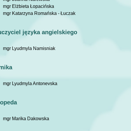
mgr Elżbieta Łopacińska
mgr Katarzyna Romańska - Łuczak
czyciel języka angielskiego
mgr Lyudmyla Namisniak
tmika
mgr Lyudmyla Antonevska
gopeda
mgr Marika Dakowska