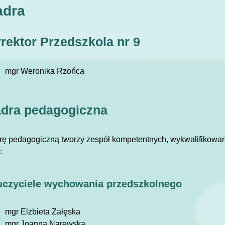
adra
rektor Przedszkola nr 9
mgr Weronika Rzońca
dra pedagogiczna
rę pedagogiczną tworzy zespół kompetentnych, wykwalifikowany
:
uczyciele wychowania przedszkolnego
mgr Elżbieta Załęska
mgr Joanna Narewska