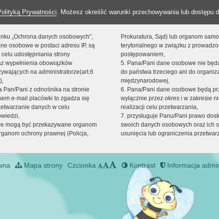
Polityką Prywatności
. Możesz określić warunki przechowywania lub dostępu d
 linku „Ochrona danych osobowych”,
Prokuratura, Sąd) lub organom sam
ne osobowe w postaci adresu IP, są
terytorialnego w związku z prowadz
 celu udostępniania strony
postępowaniem,
raz wypełnienia obowiązków
5. Pana/Pani dane osobowe nie bę
ywających na administratorze(art.6
do państwa trzeciego ani do organiza
),
międzynarodowej,
sta Pan/Pani z odnośnika na stronie
6. Pana/Pani dane osobowe będą pr
em e-mail placówki to zgadza się
wyłącznie przez okres i w zakresie 
zetwarzanie danych w celu
realizacji celu przetwarzania,
owiedzi,
7. przysługuje Panu/Pani prawo dost
we mogą być przekazywane organom
swoich danych osobowych oraz ich s
ganom ochrony prawnej (Policja,
usunięcia lub ograniczenia przetwar
wna
Mapa strony
Czcionka
Kontrast
Informacja admin