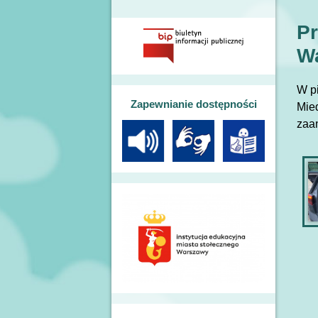
Pr
W
W p
Zapewnianie dostępności
Mie
zaan