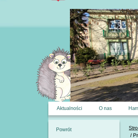
Aktualności
O nas
Har
Str
Powrót
P