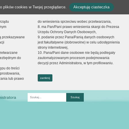
o plików cookies w Twojej przeglądarce.
Akceptuję ciasteczka
orządu
do wniesienia sprzeciwu wobec przetwarzania,
onym
8. ma Pan/Pani prawo wniesienia skargi do Prezesa
Urzędu Ochrony Danych Osobowych,
dą przekazywane
9. podanie przez Pana/Panią danych osobowych
cji
jest fakultatywne (dobrowolne) w celu udostępnienia
strony internetowej,
zetwarzane
10. Pana/Pani dane osobowe nie będą podlegały
niezbędnym do
zautomatyzowanym procesom podejmowania
decyzji przez Administratora, w tym profilowaniu.
ępu do treści
prostowania,
zamknij
zania lub prawo
istratora
Fraza