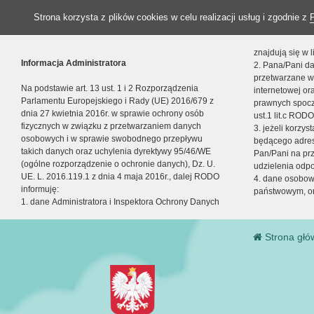
Strona korzysta z plików cookies w celu realizacji usług i zgodnie z
znajdują się w
Informacja Administratora
2. Pana/Pani da
przetwarzane w
Na podstawie art. 13 ust. 1 i 2 Rozporządzenia
internetowej o
Parlamentu Europejskiego i Rady (UE) 2016/679 z
prawnych spocz
dnia 27 kwietnia 2016r. w sprawie ochrony osób
ust.1 lit.c RODO
fizycznych w związku z przetwarzaniem danych
3. jeżeli korzy
osobowych i w sprawie swobodnego przepływu
będącego adres
takich danych oraz uchylenia dyrektywy 95/46/WE
Pan/Pani na pr
(ogólne rozporządzenie o ochronie danych), Dz. U.
udzielenia odp
UE. L. 2016.119.1 z dnia 4 maja 2016r., dalej RODO
4. dane osobo
informuję:
państwowym, or
1. dane Administratora i Inspektora Ochrony Danych
Strona głó