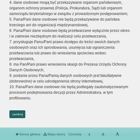
4. dane osobowe mogą być przekazywane organom państwowym,
organom ochrony prawnej (Policja, Prokuratura, Sąd) lub organom
samorządu terytorialnego w związku z prowadzonym postępowaniem,
5. Pana/Pani dane osobowe nie będą przekazywane do państwa
trzeciego ani do organizacji międzynarodowej,
6. Pana/Pani dane osobowe będą przetwarzane wyłącznie przez okres
i w zakresie niezbędnym do realizacji celu przetwarzania,
7. przysługuje Panu/Pani prawo dostępu do treści swoich danych
osobowych oraz ich sprostowania, usunięcia lub ograniczenia
przetwarzania lub prawo do wniesienia sprzeciwu wobec
przetwarzania,
8. ma Pan/Pani prawo wniesienia skargi do Prezesa Urzędu Ochrony
Danych Osobowych,
9. podanie przez Pana/Panią danych osobowych jest fakultatywne
(dobrowolne) w celu udostępnienia strony internetowej,
10. Pana/Pani dane osobowe nie będą podlegały zautomatyzowanym
procesom podejmowania decyzji przez Administratora, w tym
profilowaniu.
zamknij
Strona główna
Mapa strony
Czcionka