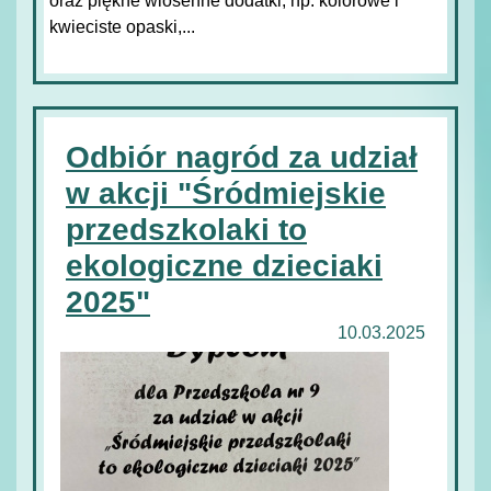
oraz piękne wiosenne dodatki, np. kolorowe i
kwieciste opaski,...
Odbiór nagród za udział
w akcji "Śródmiejskie
przedszkolaki to
ekologiczne dzieciaki
2025"
10.03.2025