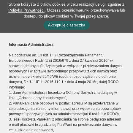
Strona korzysta z plików cookies w celu realizacji usług i zgodnie z
Polityką Prywatności
. Możesz określić warunki przechowywania lub
dostępu do plików cookies w Twojej przeglądarce.
Akceptuję ciasteczka
Informacja Administratora
Na podstawie art. 13 ust. 1 i 2 Rozporządzenia Parlamentu
Europejskiego i Rady (UE) 2016/679 z dnia 27 kwietnia 2016r. w
sprawie ochrony osób fizycznych w związku z przetwarzaniem danych
osobowych i w sprawie swobodnego przepływu takich danych oraz
uchylenia dyrektywy 95/46/WE (ogólne rozporządzenie o ochronie
danych), Dz. U. UE. L. 2016.119.1 z dnia 4 maja 2016r., dalej RODO
informuję:
1. dane Administratora i Inspektora Ochrony Danych znajdują się w
linku „Ochrona danych osobowych”,
2. Pana/Pani dane osobowe w postaci adresu IP, są przetwarzane w
celu udostępniania strony internetowej oraz wypełnienia obowiązków
prawnych spoczywających na administratorze(art.6 ust.1 lit.c RODO),
3. jeżeli korzysta Pan/Pani z odnośnika na stronie będącego adresem
e-mail placówki to zgadza się Pan/Pani na przetwarzanie danych w
celu udzielenia odpowiedzi,