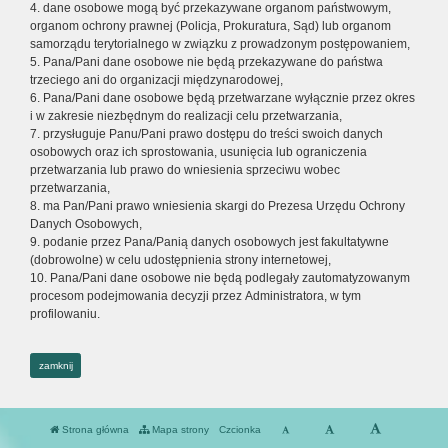
4. dane osobowe mogą być przekazywane organom państwowym,
organom ochrony prawnej (Policja, Prokuratura, Sąd) lub organom
samorządu terytorialnego w związku z prowadzonym postępowaniem,
5. Pana/Pani dane osobowe nie będą przekazywane do państwa
trzeciego ani do organizacji międzynarodowej,
6. Pana/Pani dane osobowe będą przetwarzane wyłącznie przez okres
i w zakresie niezbędnym do realizacji celu przetwarzania,
7. przysługuje Panu/Pani prawo dostępu do treści swoich danych
osobowych oraz ich sprostowania, usunięcia lub ograniczenia
przetwarzania lub prawo do wniesienia sprzeciwu wobec
przetwarzania,
8. ma Pan/Pani prawo wniesienia skargi do Prezesa Urzędu Ochrony
Danych Osobowych,
9. podanie przez Pana/Panią danych osobowych jest fakultatywne
(dobrowolne) w celu udostępnienia strony internetowej,
10. Pana/Pani dane osobowe nie będą podlegały zautomatyzowanym
procesom podejmowania decyzji przez Administratora, w tym
profilowaniu.
zamknij
Strona główna
Mapa strony
Czcionka