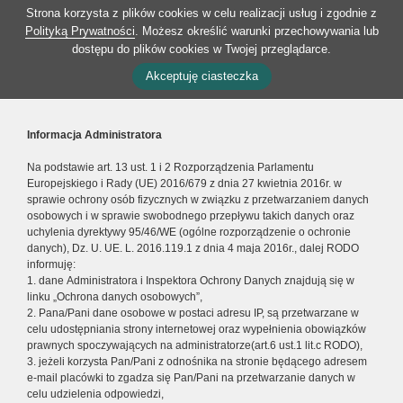
Strona korzysta z plików cookies w celu realizacji usług i zgodnie z
Polityką Prywatności
. Możesz określić warunki przechowywania lub
dostępu do plików cookies w Twojej przeglądarce.
Akceptuję ciasteczka
Informacja Administratora
Na podstawie art. 13 ust. 1 i 2 Rozporządzenia Parlamentu
Europejskiego i Rady (UE) 2016/679 z dnia 27 kwietnia 2016r. w
sprawie ochrony osób fizycznych w związku z przetwarzaniem danych
osobowych i w sprawie swobodnego przepływu takich danych oraz
uchylenia dyrektywy 95/46/WE (ogólne rozporządzenie o ochronie
danych), Dz. U. UE. L. 2016.119.1 z dnia 4 maja 2016r., dalej RODO
informuję:
1. dane Administratora i Inspektora Ochrony Danych znajdują się w
linku „Ochrona danych osobowych”,
2. Pana/Pani dane osobowe w postaci adresu IP, są przetwarzane w
celu udostępniania strony internetowej oraz wypełnienia obowiązków
prawnych spoczywających na administratorze(art.6 ust.1 lit.c RODO),
3. jeżeli korzysta Pan/Pani z odnośnika na stronie będącego adresem
e-mail placówki to zgadza się Pan/Pani na przetwarzanie danych w
celu udzielenia odpowiedzi,