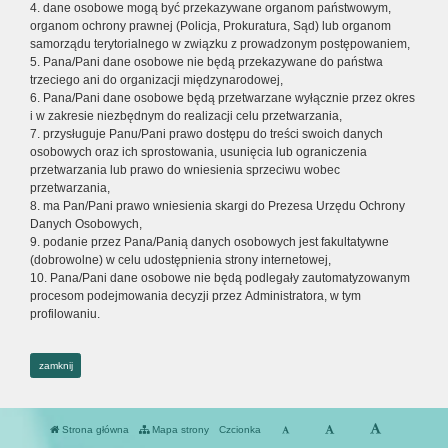
4. dane osobowe mogą być przekazywane organom państwowym,
organom ochrony prawnej (Policja, Prokuratura, Sąd) lub organom
samorządu terytorialnego w związku z prowadzonym postępowaniem,
5. Pana/Pani dane osobowe nie będą przekazywane do państwa
trzeciego ani do organizacji międzynarodowej,
6. Pana/Pani dane osobowe będą przetwarzane wyłącznie przez okres
i w zakresie niezbędnym do realizacji celu przetwarzania,
7. przysługuje Panu/Pani prawo dostępu do treści swoich danych
osobowych oraz ich sprostowania, usunięcia lub ograniczenia
przetwarzania lub prawo do wniesienia sprzeciwu wobec
przetwarzania,
8. ma Pan/Pani prawo wniesienia skargi do Prezesa Urzędu Ochrony
Danych Osobowych,
9. podanie przez Pana/Panią danych osobowych jest fakultatywne
(dobrowolne) w celu udostępnienia strony internetowej,
10. Pana/Pani dane osobowe nie będą podlegały zautomatyzowanym
procesom podejmowania decyzji przez Administratora, w tym
profilowaniu.
zamknij
Strona główna
Mapa strony
Czcionka