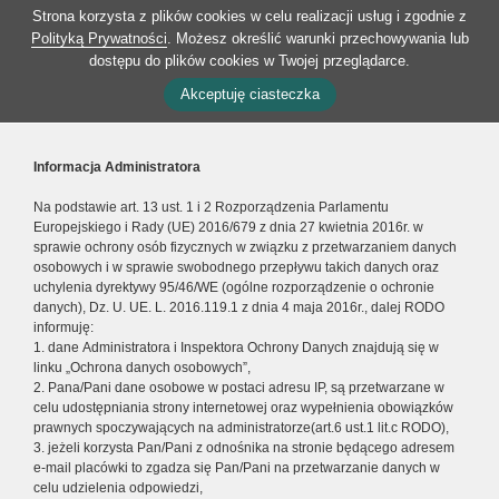
Strona korzysta z plików cookies w celu realizacji usług i zgodnie z
Polityką Prywatności
. Możesz określić warunki przechowywania lub
dostępu do plików cookies w Twojej przeglądarce.
Akceptuję ciasteczka
Informacja Administratora
Na podstawie art. 13 ust. 1 i 2 Rozporządzenia Parlamentu
Europejskiego i Rady (UE) 2016/679 z dnia 27 kwietnia 2016r. w
sprawie ochrony osób fizycznych w związku z przetwarzaniem danych
osobowych i w sprawie swobodnego przepływu takich danych oraz
uchylenia dyrektywy 95/46/WE (ogólne rozporządzenie o ochronie
danych), Dz. U. UE. L. 2016.119.1 z dnia 4 maja 2016r., dalej RODO
informuję:
1. dane Administratora i Inspektora Ochrony Danych znajdują się w
linku „Ochrona danych osobowych”,
2. Pana/Pani dane osobowe w postaci adresu IP, są przetwarzane w
celu udostępniania strony internetowej oraz wypełnienia obowiązków
prawnych spoczywających na administratorze(art.6 ust.1 lit.c RODO),
3. jeżeli korzysta Pan/Pani z odnośnika na stronie będącego adresem
e-mail placówki to zgadza się Pan/Pani na przetwarzanie danych w
celu udzielenia odpowiedzi,