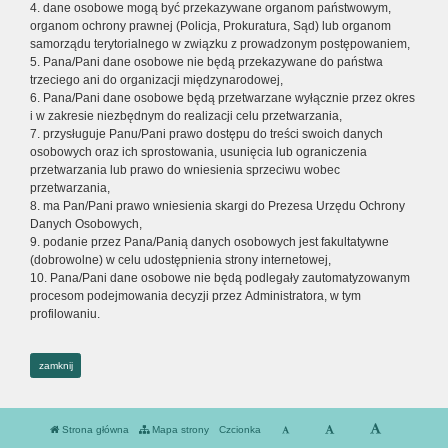
4. dane osobowe mogą być przekazywane organom państwowym,
organom ochrony prawnej (Policja, Prokuratura, Sąd) lub organom
samorządu terytorialnego w związku z prowadzonym postępowaniem,
5. Pana/Pani dane osobowe nie będą przekazywane do państwa
trzeciego ani do organizacji międzynarodowej,
6. Pana/Pani dane osobowe będą przetwarzane wyłącznie przez okres
i w zakresie niezbędnym do realizacji celu przetwarzania,
7. przysługuje Panu/Pani prawo dostępu do treści swoich danych
osobowych oraz ich sprostowania, usunięcia lub ograniczenia
przetwarzania lub prawo do wniesienia sprzeciwu wobec
przetwarzania,
8. ma Pan/Pani prawo wniesienia skargi do Prezesa Urzędu Ochrony
Danych Osobowych,
9. podanie przez Pana/Panią danych osobowych jest fakultatywne
(dobrowolne) w celu udostępnienia strony internetowej,
10. Pana/Pani dane osobowe nie będą podlegały zautomatyzowanym
procesom podejmowania decyzji przez Administratora, w tym
profilowaniu.
zamknij
Strona główna
Mapa strony
Czcionka