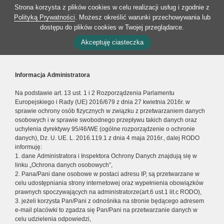
Strona korzysta z plików cookies w celu realizacji usług i zgodnie z
Polityką Prywatności
. Możesz określić warunki przechowywania lub
dostępu do plików cookies w Twojej przeglądarce.
Akceptuję ciasteczka
Informacja Administratora
Na podstawie art. 13 ust. 1 i 2 Rozporządzenia Parlamentu
Europejskiego i Rady (UE) 2016/679 z dnia 27 kwietnia 2016r. w
sprawie ochrony osób fizycznych w związku z przetwarzaniem danych
osobowych i w sprawie swobodnego przepływu takich danych oraz
uchylenia dyrektywy 95/46/WE (ogólne rozporządzenie o ochronie
danych), Dz. U. UE. L. 2016.119.1 z dnia 4 maja 2016r., dalej RODO
informuję:
1. dane Administratora i Inspektora Ochrony Danych znajdują się w
linku „Ochrona danych osobowych”,
2. Pana/Pani dane osobowe w postaci adresu IP, są przetwarzane w
celu udostępniania strony internetowej oraz wypełnienia obowiązków
prawnych spoczywających na administratorze(art.6 ust.1 lit.c RODO),
3. jeżeli korzysta Pan/Pani z odnośnika na stronie będącego adresem
e-mail placówki to zgadza się Pan/Pani na przetwarzanie danych w
celu udzielenia odpowiedzi,