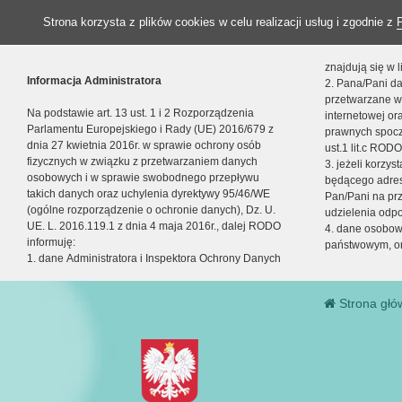
Strona korzysta z plików cookies w celu realizacji usług i zgodnie z
znajdują się w
Informacja Administratora
2. Pana/Pani da
przetwarzane w
Na podstawie art. 13 ust. 1 i 2 Rozporządzenia
internetowej o
Parlamentu Europejskiego i Rady (UE) 2016/679 z
prawnych spocz
dnia 27 kwietnia 2016r. w sprawie ochrony osób
ust.1 lit.c RODO
fizycznych w związku z przetwarzaniem danych
3. jeżeli korzy
osobowych i w sprawie swobodnego przepływu
będącego adres
takich danych oraz uchylenia dyrektywy 95/46/WE
Pan/Pani na pr
(ogólne rozporządzenie o ochronie danych), Dz. U.
udzielenia odp
UE. L. 2016.119.1 z dnia 4 maja 2016r., dalej RODO
4. dane osobo
informuję:
państwowym, or
1. dane Administratora i Inspektora Ochrony Danych
Strona głó