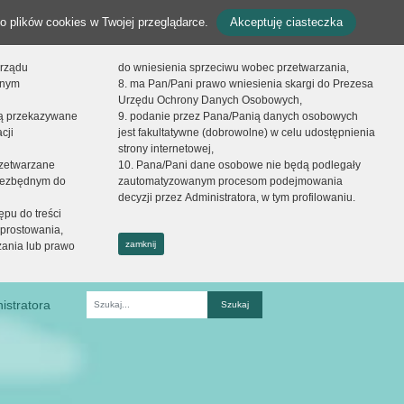
o plików cookies w Twojej przeglądarce.
Akceptuję ciasteczka
orządu
do wniesienia sprzeciwu wobec przetwarzania,
onym
8. ma Pan/Pani prawo wniesienia skargi do Prezesa
Urzędu Ochrony Danych Osobowych,
dą przekazywane
9. podanie przez Pana/Panią danych osobowych
cji
jest fakultatywne (dobrowolne) w celu udostępnienia
strony internetowej,
zetwarzane
10. Pana/Pani dane osobowe nie będą podlegały
niezbędnym do
zautomatyzowanym procesom podejmowania
decyzji przez Administratora, w tym profilowaniu.
ępu do treści
prostowania,
zamknij
zania lub prawo
istratora
Fraza