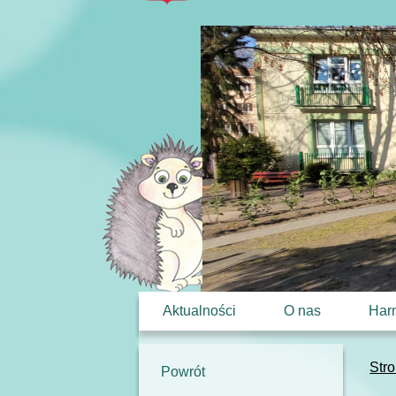
Aktualności
O nas
Har
Str
Powrót