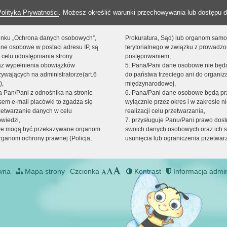
Polityką Prywatności
. Możesz określić warunki przechowywania lub dostępu d
 linku „Ochrona danych osobowych”,
Prokuratura, Sąd) lub organom sam
ne osobowe w postaci adresu IP, są
terytorialnego w związku z prowadz
 celu udostępniania strony
postępowaniem,
raz wypełnienia obowiązków
5. Pana/Pani dane osobowe nie bę
ywających na administratorze(art.6
do państwa trzeciego ani do organiza
),
międzynarodowej,
sta Pan/Pani z odnośnika na stronie
6. Pana/Pani dane osobowe będą pr
em e-mail placówki to zgadza się
wyłącznie przez okres i w zakresie 
zetwarzanie danych w celu
realizacji celu przetwarzania,
owiedzi,
7. przysługuje Panu/Pani prawo dost
we mogą być przekazywane organom
swoich danych osobowych oraz ich s
ganom ochrony prawnej (Policja,
usunięcia lub ograniczenia przetwar
wna
Mapa strony
Czcionka
Kontrast
Informacja admin