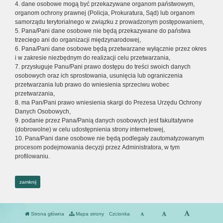
4. dane osobowe mogą być przekazywane organom państwowym,
organom ochrony prawnej (Policja, Prokuratura, Sąd) lub organom
samorządu terytorialnego w związku z prowadzonym postępowaniem,
5. Pana/Pani dane osobowe nie będą przekazywane do państwa
trzeciego ani do organizacji międzynarodowej,
6. Pana/Pani dane osobowe będą przetwarzane wyłącznie przez okres
i w zakresie niezbędnym do realizacji celu przetwarzania,
7. przysługuje Panu/Pani prawo dostępu do treści swoich danych
osobowych oraz ich sprostowania, usunięcia lub ograniczenia
przetwarzania lub prawo do wniesienia sprzeciwu wobec
przetwarzania,
8. ma Pan/Pani prawo wniesienia skargi do Prezesa Urzędu Ochrony
Danych Osobowych,
9. podanie przez Pana/Panią danych osobowych jest fakultatywne
(dobrowolne) w celu udostępnienia strony internetowej,
10. Pana/Pani dane osobowe nie będą podlegały zautomatyzowanym
procesom podejmowania decyzji przez Administratora, w tym
profilowaniu.
zamknij
Strona główna
Mapa strony
Czcionka