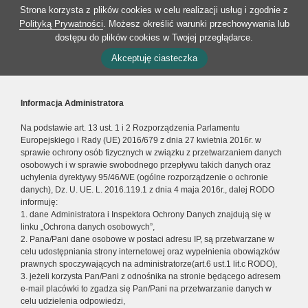
Strona korzysta z plików cookies w celu realizacji usług i zgodnie z
Polityką Prywatności
. Możesz określić warunki przechowywania lub
dostępu do plików cookies w Twojej przeglądarce.
Akceptuję ciasteczka
Informacja Administratora
Na podstawie art. 13 ust. 1 i 2 Rozporządzenia Parlamentu
Europejskiego i Rady (UE) 2016/679 z dnia 27 kwietnia 2016r. w
sprawie ochrony osób fizycznych w związku z przetwarzaniem danych
osobowych i w sprawie swobodnego przepływu takich danych oraz
uchylenia dyrektywy 95/46/WE (ogólne rozporządzenie o ochronie
danych), Dz. U. UE. L. 2016.119.1 z dnia 4 maja 2016r., dalej RODO
informuję:
1. dane Administratora i Inspektora Ochrony Danych znajdują się w
linku „Ochrona danych osobowych”,
2. Pana/Pani dane osobowe w postaci adresu IP, są przetwarzane w
celu udostępniania strony internetowej oraz wypełnienia obowiązków
prawnych spoczywających na administratorze(art.6 ust.1 lit.c RODO),
3. jeżeli korzysta Pan/Pani z odnośnika na stronie będącego adresem
e-mail placówki to zgadza się Pan/Pani na przetwarzanie danych w
celu udzielenia odpowiedzi,