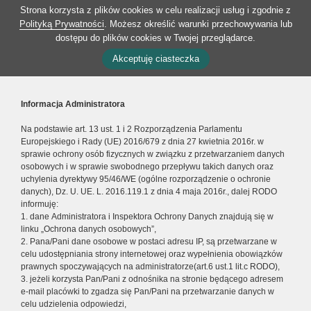
Strona korzysta z plików cookies w celu realizacji usług i zgodnie z
Polityką Prywatności
. Możesz określić warunki przechowywania lub
dostępu do plików cookies w Twojej przeglądarce.
Akceptuję ciasteczka
Informacja Administratora
Na podstawie art. 13 ust. 1 i 2 Rozporządzenia Parlamentu
Europejskiego i Rady (UE) 2016/679 z dnia 27 kwietnia 2016r. w
sprawie ochrony osób fizycznych w związku z przetwarzaniem danych
osobowych i w sprawie swobodnego przepływu takich danych oraz
uchylenia dyrektywy 95/46/WE (ogólne rozporządzenie o ochronie
danych), Dz. U. UE. L. 2016.119.1 z dnia 4 maja 2016r., dalej RODO
informuję:
1. dane Administratora i Inspektora Ochrony Danych znajdują się w
linku „Ochrona danych osobowych”,
2. Pana/Pani dane osobowe w postaci adresu IP, są przetwarzane w
celu udostępniania strony internetowej oraz wypełnienia obowiązków
prawnych spoczywających na administratorze(art.6 ust.1 lit.c RODO),
3. jeżeli korzysta Pan/Pani z odnośnika na stronie będącego adresem
e-mail placówki to zgadza się Pan/Pani na przetwarzanie danych w
celu udzielenia odpowiedzi,