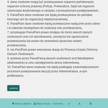
4. dane osobowe mogą być przekazywane organom państwowym,
organom ochrony prawnej (Policja, Prokuratura, Sąd) lub organom
samorządu terytorialnego w związku z prowadzonym postępowaniem,
5. Pana/Pani dane osobowe nie będą przekazywane do państwa
trzeciego ani do organizacji międzynarodowej,
6. Pana/Pani dane osobowe będą przetwarzane wyłącznie przez okres
i w zakresie niezbędnym do realizacji celu przetwarzania,
7. przysługuje Panu/Pani prawo dostępu do treści swoich danych
osobowych oraz ich sprostowania, usunięcia lub ograniczenia
przetwarzania lub prawo do wniesienia sprzeciwu wobec
przetwarzania,
8. ma Pan/Pani prawo wniesienia skargi do Prezesa Urzędu Ochrony
Danych Osobowych,
9. podanie przez Pana/Panią danych osobowych jest fakultatywne
(dobrowolne) w celu udostępnienia strony internetowej,
10. Pana/Pani dane osobowe nie będą podlegały zautomatyzowanym
procesom podejmowania decyzji przez Administratora, w tym
profilowaniu.
zamknij
Strona główna
Mapa strony
Czcionka