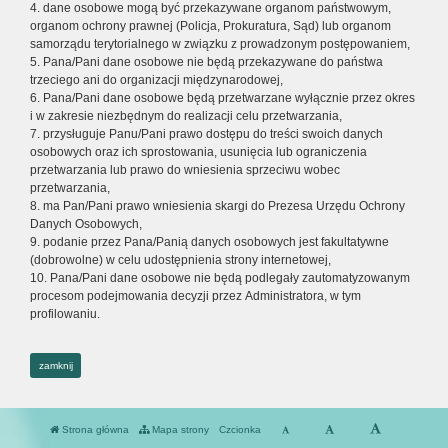
4. dane osobowe mogą być przekazywane organom państwowym,
organom ochrony prawnej (Policja, Prokuratura, Sąd) lub organom
samorządu terytorialnego w związku z prowadzonym postępowaniem,
5. Pana/Pani dane osobowe nie będą przekazywane do państwa
trzeciego ani do organizacji międzynarodowej,
6. Pana/Pani dane osobowe będą przetwarzane wyłącznie przez okres
i w zakresie niezbędnym do realizacji celu przetwarzania,
7. przysługuje Panu/Pani prawo dostępu do treści swoich danych
osobowych oraz ich sprostowania, usunięcia lub ograniczenia
przetwarzania lub prawo do wniesienia sprzeciwu wobec
przetwarzania,
8. ma Pan/Pani prawo wniesienia skargi do Prezesa Urzędu Ochrony
Danych Osobowych,
9. podanie przez Pana/Panią danych osobowych jest fakultatywne
(dobrowolne) w celu udostępnienia strony internetowej,
10. Pana/Pani dane osobowe nie będą podlegały zautomatyzowanym
procesom podejmowania decyzji przez Administratora, w tym
profilowaniu.
zamknij
Strona główna
Mapa strony
Czcionka