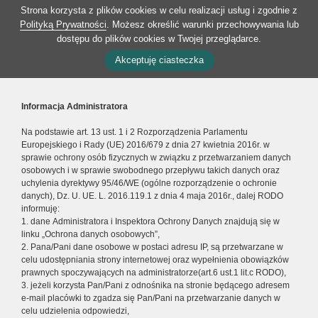
Strona korzysta z plików cookies w celu realizacji usług i zgodnie z
Polityką Prywatności
. Możesz określić warunki przechowywania lub
dostępu do plików cookies w Twojej przeglądarce.
Akceptuję ciasteczka
Informacja Administratora
Na podstawie art. 13 ust. 1 i 2 Rozporządzenia Parlamentu
Europejskiego i Rady (UE) 2016/679 z dnia 27 kwietnia 2016r. w
sprawie ochrony osób fizycznych w związku z przetwarzaniem danych
osobowych i w sprawie swobodnego przepływu takich danych oraz
uchylenia dyrektywy 95/46/WE (ogólne rozporządzenie o ochronie
danych), Dz. U. UE. L. 2016.119.1 z dnia 4 maja 2016r., dalej RODO
informuję:
1. dane Administratora i Inspektora Ochrony Danych znajdują się w
linku „Ochrona danych osobowych”,
2. Pana/Pani dane osobowe w postaci adresu IP, są przetwarzane w
celu udostępniania strony internetowej oraz wypełnienia obowiązków
prawnych spoczywających na administratorze(art.6 ust.1 lit.c RODO),
3. jeżeli korzysta Pan/Pani z odnośnika na stronie będącego adresem
e-mail placówki to zgadza się Pan/Pani na przetwarzanie danych w
celu udzielenia odpowiedzi,