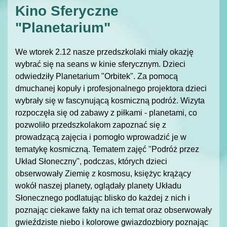
Kino Sferyczne
"Planetarium"
We wtorek 2.12 nasze przedszkolaki miały okazję
wybrać się na seans w kinie sferycznym. Dzieci
odwiedziły Planetarium "Orbitek". Za pomocą
dmuchanej kopuły i profesjonalnego projektora dzieci
wybrały się w fascynującą kosmiczną podróż. Wizyta
rozpoczęła się od zabawy z piłkami - planetami, co
pozwoliło przedszkolakom zapoznać się z
prowadzącą zajęcia i pomogło wprowadzić je w
tematykę kosmiczną. Tematem zajęć "Podróż przez
Układ Słoneczny", podczas, których dzieci
obserwowały Ziemię z kosmosu, księżyc krążący
wokół naszej planety, oglądały planety Układu
Słonecznego podlatując blisko do każdej z nich i
poznając ciekawe fakty na ich temat oraz obserwowały
gwieździste niebo i kolorowe gwiazdozbiory poznając