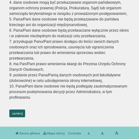
4. dane osobowe mogą być przekazywane organom państwowym,
organom ochrony prawnej (Policja, Prokuratura, Sąd) lub organom
samorządu terytorialnego w związku z prowadzonym postępowaniem,
5. Pana/Pani dane osobowe nie będą przekazywane do państwa
trzeciego ani do organizacji międzynarodowej,
6. Pana/Pani dane osobowe będą przetwarzane wyłącznie przez okres
i w zakresie niezbędnym do realizacji celu przetwarzania,
7. przysługuje Panu/Pani prawo dostępu do treści swoich danych
osobowych oraz ich sprostowania, usunięcia lub ograniczenia
przetwarzania lub prawo do wniesienia sprzeciwu wobec
przetwarzania,
8. ma Pan/Pani prawo wniesienia skargi do Prezesa Urzędu Ochrony
Danych Osobowych,
9. podanie przez Pana/Panią danych osobowych jest fakultatywne
(dobrowolne) w celu udostępnienia strony internetowej,
10. Pana/Pani dane osobowe nie będą podlegały zautomatyzowanym
procesom podejmowania decyzji przez Administratora, w tym
profilowaniu.
zamknij
Strona główna
Mapa strony
Czcionka