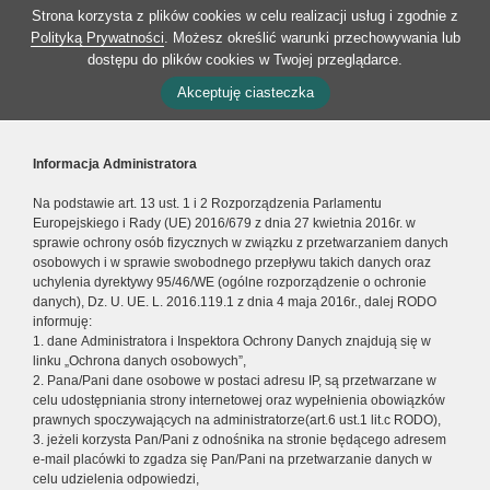
Strona korzysta z plików cookies w celu realizacji usług i zgodnie z
Polityką Prywatności
. Możesz określić warunki przechowywania lub
dostępu do plików cookies w Twojej przeglądarce.
Akceptuję ciasteczka
Informacja Administratora
Na podstawie art. 13 ust. 1 i 2 Rozporządzenia Parlamentu
Europejskiego i Rady (UE) 2016/679 z dnia 27 kwietnia 2016r. w
sprawie ochrony osób fizycznych w związku z przetwarzaniem danych
osobowych i w sprawie swobodnego przepływu takich danych oraz
uchylenia dyrektywy 95/46/WE (ogólne rozporządzenie o ochronie
danych), Dz. U. UE. L. 2016.119.1 z dnia 4 maja 2016r., dalej RODO
informuję:
1. dane Administratora i Inspektora Ochrony Danych znajdują się w
linku „Ochrona danych osobowych”,
2. Pana/Pani dane osobowe w postaci adresu IP, są przetwarzane w
celu udostępniania strony internetowej oraz wypełnienia obowiązków
prawnych spoczywających na administratorze(art.6 ust.1 lit.c RODO),
3. jeżeli korzysta Pan/Pani z odnośnika na stronie będącego adresem
e-mail placówki to zgadza się Pan/Pani na przetwarzanie danych w
celu udzielenia odpowiedzi,