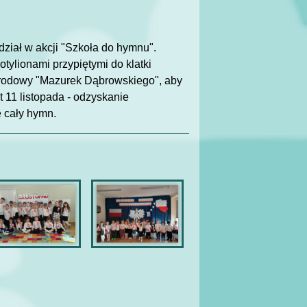
dział w akcji "Szkoła do hymnu".
tylionami przypiętymi do klatki
arodowy "Mazurek Dąbrowskiego", aby
t 11 listopada - odzyskanie
e cały hymn.