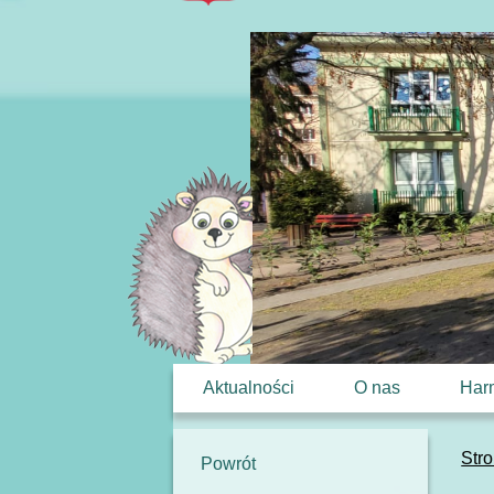
Aktualności
O nas
Har
Str
Powrót