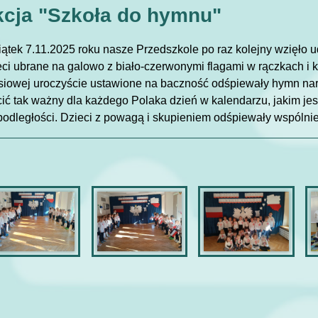
cja "Szkoła do hymnu"
ątek 7.11.2025 roku nasze Przedszkole po raz kolejny wzięło u
ci ubrane na galowo z biało-czerwonymi flagami w rączkach i ko
rsiowej uroczyście ustawione na baczność odśpiewały hymn n
ić tak ważny dla każdego Polaka dzień w kalendarzu, jakim jes
podległości. Dzieci z powagą i skupieniem odśpiewały wspólni