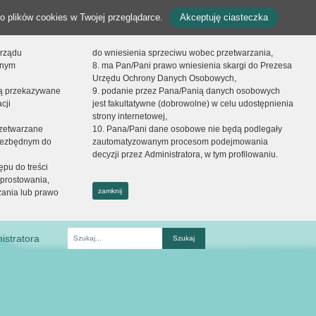
o plików cookies w Twojej przeglądarce.
Akceptuję ciasteczka
orządu
do wniesienia sprzeciwu wobec przetwarzania,
onym
8. ma Pan/Pani prawo wniesienia skargi do Prezesa
Urzędu Ochrony Danych Osobowych,
dą przekazywane
9. podanie przez Pana/Panią danych osobowych
cji
jest fakultatywne (dobrowolne) w celu udostępnienia
strony internetowej,
zetwarzane
10. Pana/Pani dane osobowe nie będą podlegały
niezbędnym do
zautomatyzowanym procesom podejmowania
decyzji przez Administratora, w tym profilowaniu.
ępu do treści
prostowania,
zamknij
zania lub prawo
istratora
Fraza