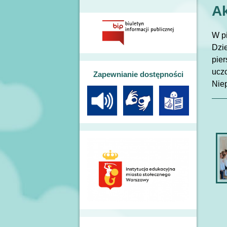
Ak
W pi
Dzie
pie
uczc
Zapewnianie dostępności
Nie