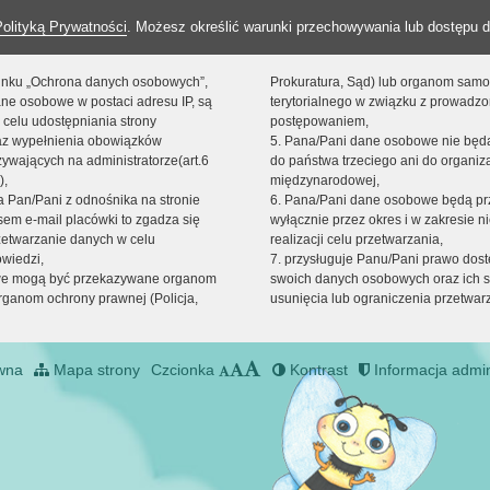
Polityką Prywatności
. Możesz określić warunki przechowywania lub dostępu d
 linku „Ochrona danych osobowych”,
Prokuratura, Sąd) lub organom sam
ne osobowe w postaci adresu IP, są
terytorialnego w związku z prowadz
 celu udostępniania strony
postępowaniem,
raz wypełnienia obowiązków
5. Pana/Pani dane osobowe nie bę
ywających na administratorze(art.6
do państwa trzeciego ani do organiza
),
międzynarodowej,
sta Pan/Pani z odnośnika na stronie
6. Pana/Pani dane osobowe będą pr
em e-mail placówki to zgadza się
wyłącznie przez okres i w zakresie 
zetwarzanie danych w celu
realizacji celu przetwarzania,
owiedzi,
7. przysługuje Panu/Pani prawo dost
we mogą być przekazywane organom
swoich danych osobowych oraz ich s
ganom ochrony prawnej (Policja,
usunięcia lub ograniczenia przetwar
wna
Mapa strony
Czcionka
Kontrast
Informacja admin