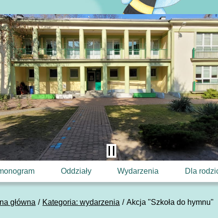
monogram
Oddziały
Wydarzenia
Dla rodz
ona główna
Kategoria: wydarzenia
Akcja "Szkoła do hymnu"