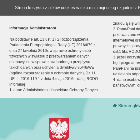
Strona korzysta z plików cookies w celu realizacji usług i zgodnie z
znajdują się w
Informacja Administratora
2. Pana/Pani da
przetwarzane w
Na podstawie art. 13 ust. 1 i 2 Rozporządzenia
internetowej o
Parlamentu Europejskiego i Rady (UE) 2016/679 z
prawnych spocz
dnia 27 kwietnia 2016r. w sprawie ochrony osób
ust.1 lit.c RODO
fizycznych w związku z przetwarzaniem danych
3. jeżeli korzy
osobowych i w sprawie swobodnego przepływu
będącego adres
takich danych oraz uchylenia dyrektywy 95/46/WE
Pan/Pani na pr
(ogólne rozporządzenie o ochronie danych), Dz. U.
udzielenia odp
UE. L. 2016.119.1 z dnia 4 maja 2016r., dalej RODO
4. dane osobo
informuję:
państwowym, or
1. dane Administratora i Inspektora Ochrony Danych
Strona głó